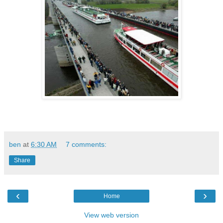
ben
at
6:30 AM
7 comments:
Share
‹
›
Home
View web version