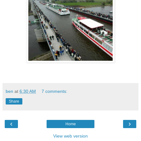
ben
at
6:30 AM
7 comments:
Share
‹
›
Home
View web version