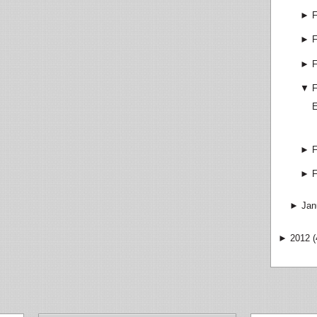
►
F
►
F
►
F
▼
F
E
►
F
►
F
►
Jan
►
2012
(