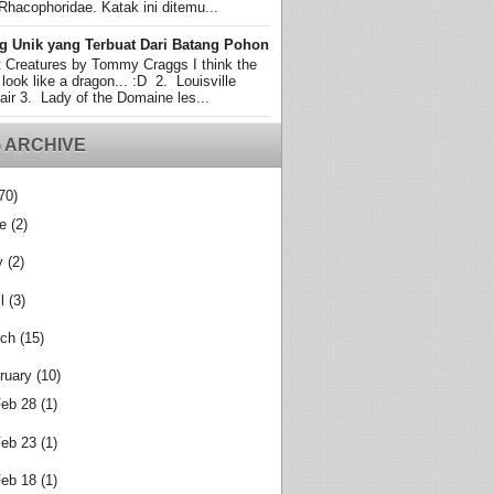
Rhacophoridae. Katak ini ditemu...
g Unik yang Terbuat Dari Batang Pohon
t Creatures by Tommy Craggs I think the
 look like a dragon... :D 2. Louisville
air 3. Lady of the Domaine les...
 ARCHIVE
70)
e
(2)
y
(2)
l
(3)
ch
(15)
ruary
(10)
eb 28
(1)
eb 23
(1)
eb 18
(1)