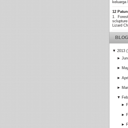
keluarga 
12 Patun
1. Fores
sclupture
Lizard Ch
BLOG
▼
2013
(
►
Jun
►
Ma
►
Apri
►
Mar
▼
Feb
►
F
►
F
►
F