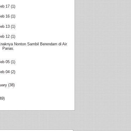
eb 17
(1)
eb 16
(1)
eb 13
(1)
eb 12
(1)
naknya Nonton Sambil Berendam di Air
Panas.
eb 05
(1)
eb 04
(2)
uary
(38)
49)