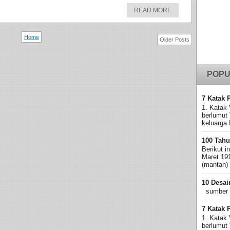
READ MORE
Home
Older Posts
POPU
7 Katak 
1. Katak 
berlumut
keluarga 
100 Tahu
Berikut i
Maret 19
(mantan)
10 Desai
sumber
7 Katak 
1. Katak 
berlumut