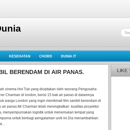
Dunia
K
KESEHATAN
CHORD
DUNIA IT
LIKE
IL BERENDAM DI AIR PANAS.
ilah cinema Hot Tub yang diciptakan oleh seorang Pengusaha
her Charman di london, berisi 15 bak air panas di dalamnya
tuk warga London yang ingin menikmati film sambil berendam di
k air panas.Mr Charman telah meningkatkan kualitas proyektor
a, menyempurnakan logistik untuk menemukan tempat yang
mpurna untuk berbagi pengalaman unik ini.Dia menambahkan:
l...