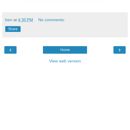
ben
at
4:30 PM
No comments:
Share
‹
›
Home
View web version