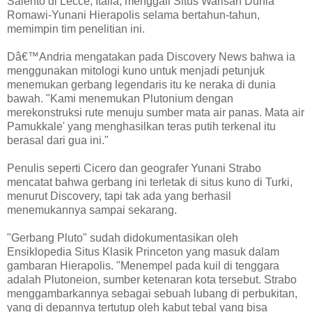
Salento di Lecce, Italia, menggali Situs Warisan Dunia
Romawi-Yunani Hierapolis selama bertahun-tahun,
memimpin tim penelitian ini.
Dâ€™Andria mengatakan pada Discovery News bahwa ia
menggunakan mitologi kuno untuk menjadi petunjuk
menemukan gerbang legendaris itu ke neraka di dunia
bawah. "Kami menemukan Plutonium dengan
merekonstruksi rute menuju sumber mata air panas. Mata air
Pamukkale' yang menghasilkan teras putih terkenal itu
berasal dari gua ini."
Penulis seperti Cicero dan geografer Yunani Strabo
mencatat bahwa gerbang ini terletak di situs kuno di Turki,
menurut Discovery, tapi tak ada yang berhasil
menemukannya sampai sekarang.
"Gerbang Pluto" sudah didokumentasikan oleh
Ensiklopedia Situs Klasik Princeton yang masuk dalam
gambaran Hierapolis. "Menempel pada kuil di tenggara
adalah Plutoneion, sumber ketenaran kota tersebut. Strabo
menggambarkannya sebagai sebuah lubang di perbukitan,
yang di depannya tertutup oleh kabut tebal yang bisa