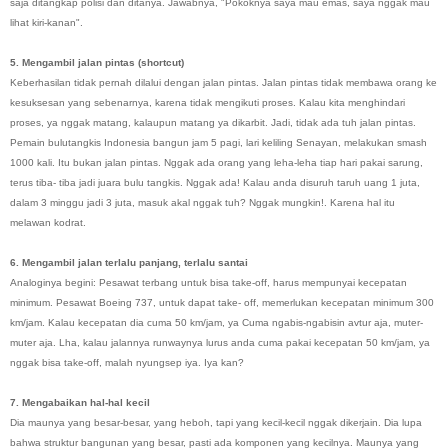
saja ditangkap polisi dan ditanya. Jawabnya,
"Pokoknya saya mau emas, saya nggak mau
lihat kiri-kanan"
.
5. Mengambil jalan pintas (shortcut)
Keberhasilan tidak pernah dilalui dengan jalan pintas. Jalan pintas tidak membawa orang ke
kesuksesan yang sebenarnya, karena tidak mengikuti proses. Kalau kita menghindari
proses, ya nggak matang, kalaupun matang ya dikarbit. Jadi, tidak ada tuh jalan pintas.
Pemain bulutangkis Indonesia bangun jam 5 pagi, lari keliling Senayan, melakukan smash
1000 kali. Itu bukan jalan pintas. Nggak ada orang yang leha-leha tiap hari pakai sarung,
terus tiba- tiba jadi juara bulu tangkis. Nggak ada! Kalau anda disuruh taruh uang 1 juta,
dalam 3 minggu jadi 3 juta, masuk akal nggak tuh? Nggak mungkin!. Karena hal itu
melawan kodrat.
6. Mengambil jalan terlalu panjang, terlalu santai
Analoginya begini: Pesawat terbang untuk bisa take-off, harus mempunyai kecepatan
minimum. Pesawat Boeing 737, untuk dapat take- off, memerlukan kecepatan minimum 300
km/jam. Kalau kecepatan dia cuma 50 km/jam, ya Cuma ngabis-ngabisin avtur aja, muter-
muter aja. Lha, kalau jalannya runwaynya lurus anda cuma pakai kecepatan 50 km/jam, ya
nggak bisa take-off, malah nyungsep iya. Iya kan?
7. Mengabaikan hal-hal kecil
Dia maunya yang besar-besar, yang heboh, tapi yang kecil-kecil nggak dikerjain. Dia lupa
bahwa struktur bangunan yang besar, pasti ada komponen yang kecilnya. Maunya yang