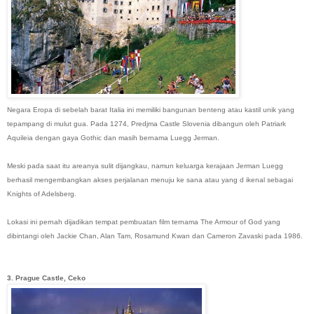
Negara Eropa di sebelah barat Italia ini memiliki bangunan benteng atau kastil unik yang
tepampang di mulut gua. Pada 1274, Predjma Castle Slovenia dibangun oleh Patriark
Aquileia dengan gaya Gothic dan masih bernama Luegg Jerman.
Meski pada saat itu areanya sulit dijangkau, namun keluarga kerajaan Jerman Luegg
berhasil mengembangkan akses perjalanan menuju ke sana atau yang d ikenal sebagai
Knights of Adelsberg.
Lokasi ini pernah dijadikan tempat pembuatan film ternama The Armour of God yang
dibintangi oleh Jackie Chan, Alan Tam, Rosamund Kwan dan Cameron Zavaski pada 1986.
3. Prague Castle, Ceko