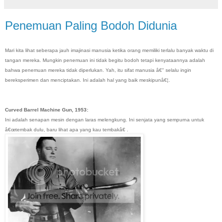
Penemuan Paling Bodoh Didunia
Mari kita lihat seberapa jauh imajinasi manusia ketika orang memiliki terlalu banyak waktu di
tangan mereka. Mungkin penemuan ini tidak begitu bodoh tetapi kenyataannya adalah
bahwa penemuan mereka tidak diperlukan. Yah, itu sifat manusia â€" selalu ingin
bereksperimen dan menciptakan. Ini adalah hal yang baik meskipunâ€¦.
Curved Barrel Machine Gun, 1953:
Ini adalah senapan mesin dengan laras melengkung. Ini senjata yang sempurna untuk
â€œtembak dulu, baru lihat apa yang kau tembakâ€ .