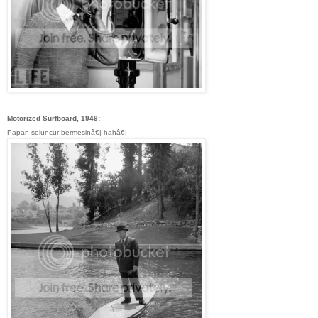
Motorized Surfboard, 1949:
Papan seluncur bermesinâ€¦ hahâ€¦