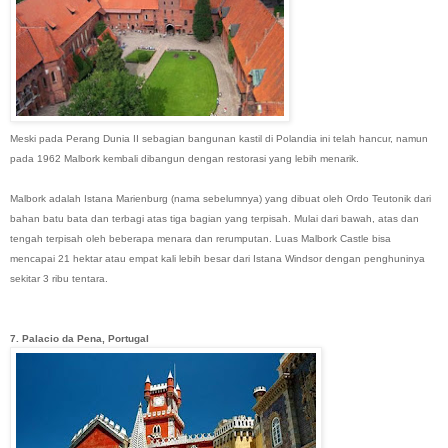
Meski pada Perang Dunia II sebagian bangunan kastil di Polandia ini telah hancur, namun
pada 1962 Malbork kembali dibangun dengan restorasi yang lebih menarik.
Malbork adalah Istana Marienburg (nama sebelumnya) yang dibuat oleh Ordo Teutonik dari
bahan batu bata dan terbagi atas tiga bagian yang terpisah. Mulai dari bawah, atas dan
tengah terpisah oleh beberapa menara dan rerumputan. Luas Malbork Castle bisa
mencapai 21 hektar atau empat kali lebih besar dari Istana Windsor dengan penghuninya
sekitar 3 ribu tentara.
7. Palacio da Pena, Portugal