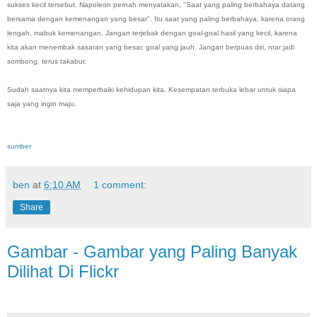
sukses kecil tersebut. Napoleon pernah menyatakan, "Saat yang paling berbahaya datang
bersama dengan kemenangan yang besar". Itu saat yang paling berbahaya, karena orang
lengah, mabuk kemenangan. Jangan terjebak dengan goal-goal hasil yang kecil, karena
kita akan menembak sasaran yang besar, goal yang jauh. Jangan berpuas diri, ntar jadi
sombong, terus takabur.
Sudah saatnya kita memperbaiki kehidupan kita. Kesempatan terbuka lebar untuk siapa
saja yang ingin maju.
sumber
ben
at
6:10 AM
1 comment:
Share
Gambar - Gambar yang Paling Banyak
Dilihat Di Flickr