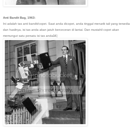
Anti Bandit Bag, 1963:
Ini adalah tas anti bandit/copet. Saat anda dicopet, anda tinggal menarik tali yang tersedia
dan hasilnya, isi tas anda akan jatuh berceceran di lantai. Dan mustahil copet akan
memungut satu persatu isi tas andaâ€¦