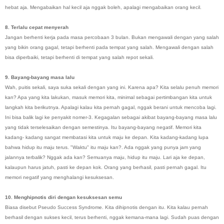
hebat aja. Mengabaikan hal kecil aja nggak boleh, apalagi mengabaikan orang kecil.
8. Terlalu cepat menyerah
Jangan berhenti kerja pada masa percobaan 3 bulan. Bukan mengawali dengan yang salah
yang bikin orang gagal, tetapi berhenti pada tempat yang salah. Mengawali dengan salah
bisa diperbaiki, tetapi berhenti di tempat yang salah repot sekali.
9. Bayang-bayang masa lalu
Wah, puitis sekali, saya suka sekali dengan yang ini. Karena apa? Kita selalu penuh memori
kan? Apa yang kita lakukan, masuk memori kita, minimal sebagai pertimbangan kita untuk
langkah kita berikutnya. Apalagi kalau kita pernah gagal, nggak berani untuk mencoba lagi.
Ini bisa balik lagi ke penyakit nomer-3. Kegagalan sebagai akibat bayang-bayang masa lalu
yang tidak terselesaikan dengan semestinya. Itu bayang-bayang negatif. Memori kita
kadang- kadang sangat membatasi kita untuk maju ke depan. Kita kadang-kadang lupa
bahwa hidup itu maju terus. "Waktu" itu maju kan?. Ada nggak yang punya jam yang
jalannya terbalik? Nggak ada kan? Semuanya maju, hidup itu maju. Lari aja ke depan,
kalaupun harus jatuh, pasti ke depan kok. Orang yang berhasil, pasti pernah gagal. Itu
memori negatif yang menghalangi kesuksesan.
10. Menghipnotis diri dengan kesuksesan semu
Biasa disebut Pseudo Success Syndrome. Kita dihipnotis dengan itu. Kita kalau pernah
berhasil dengan sukses kecil, terus berhenti, nggak kemana-mana lagi. Sudah puas dengan