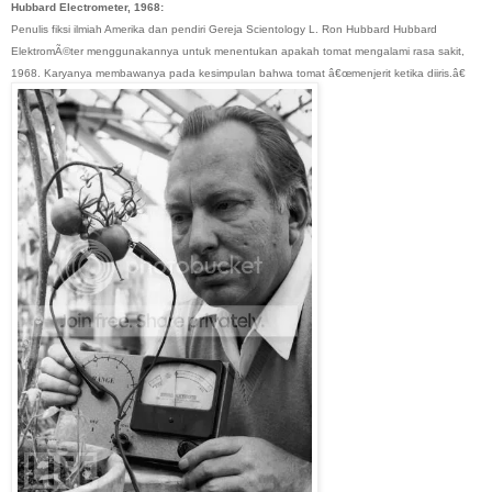
Hubbard Electrometer, 1968:
Penulis fiksi ilmiah Amerika dan pendiri Gereja Scientology L. Ron Hubbard Hubbard
ElektromÃ©ter menggunakannya untuk menentukan apakah tomat mengalami rasa sakit,
1968. Karyanya membawanya pada kesimpulan bahwa tomat â€œmenjerit ketika diiris.â€