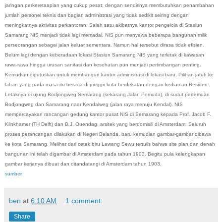
jaringan perkeretaapian yang cukup pesat, dengan sendirinya membutuhkan penambahan
jumlah personel teknis dan bagian administrasi yang tidak sedikit seiring dengan
meningkatnya aktivitas perkantoran. Salah satu akibatnya kantor pengelola di Stasiun
Samarang NIS menjadi tidak lagi memadai. NIS pun menyewa beberapa bangunan milik
perseorangan sebagai jalan keluar sementara. Namun hal tersebut dirasa tidak efisien.
Belum lagi dengan keberadaan lokasi Stasiun Samarang NIS yang terletak di kawasan
rawa-rawa hingga urusan sanitasi dan kesehatan pun menjadi pertimbangan penting.
Kemudian diputuskan untuk membangun kantor administrasi di lokasi baru. Pilihan jatuh ke
lahan yang pada masa itu berada di pinggir kota berdekatan dengan kediaman Residen.
Letaknya di ujung Bodjongweg Semarang (sekarang Jalan Pemuda), di sudut pertemuan
Bodjongweg dan Samarang naar Kendalweg (jalan raya menuju Kendal). NIS
mempercayakan rancangan gedung kantor pusat NIS di Semarang kepada Prof. Jacob F.
Klinkhamer (TH Delft) dan B.J. Ouendag, arsitek yang berdomisili di Amsterdam. Seluruh
proses perancangan dilakukan di Negeri Belanda, baru kemudian gambar-gambar dibawa
ke kota Semarang. Melihat dari cetak biru Lawang Sewu tertulis bahwa site plan dan denah
bangunan ini telah digambar di Amsterdam pada tahun 1903. Begitu pula kelengkapan
gambar kerjanya dibuat dan ditandatangi di Amsterdam tahun 1903.
sumber
ben
at
6:10 AM
1 comment:
Share