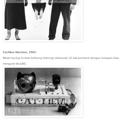
Cat-Mew Machine, 1963:
Mesin kucing ini bisa berbunyi (meong) sebanyak 10 kali permenit dengan harapan bisa
mengusir tikusâ€¦