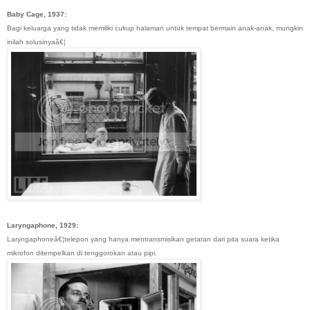
Baby Cage, 1937:
Bagi keluarga yang tidak memiliki cukup halaman untuk tempat bermain anak-anak, mungkin
inilah solusinyaâ€¦
Laryngaphone, 1929:
Laryngaphoneâ€¦telepon yang hanya mentransmisikan getaran dari pita suara ketika
mikrofon ditempelkan di tenggorokan atau pipi.