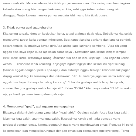
membunuh kita. Merasa inferior, kita tidak punya kemampuan. Kita sering membandingkan
keberhasilan orang lain dengan kekurangan kita, sehingga keberhasilan orang lain
dianggap Wajar karena mereka punya sesuatu lebih yang kita tidak punya.
3. Tidak punya goal atau cita-cita
Kita sering terpaku dengan kesibukan kerja, tetapi arahnya tidak jelas. Sebaiknya kita selalu
mempunyai target kerja dengan milestone. Buat target jangka panjang dan jangka pendek
secara tertulis. Ilustrasinya kayak gini: Ada anjing jago lari yang sombong.
"Apa sih yang
nggak bisa saya kejar, kuda aja kalah sama saya"
. Kemudian ada kelinci lompat-lompat,
kiclik, kiclik, kiclik. Temannya bilang,
â€œNah tuh ada kelinci, kejar aja"
. Dia kejar itu kelinci,
wesss...., kelinci lari lebih kencang, anjingnya ngotot ngejar dan kelinci lari sipat-kuping
(sampai nggak dengar / peduli apa-apa), dan akhirnya nggak terkejar, kelinci masuk pagar.
Anjing kembali lagi ke temannya dan diketawain.
"Ah, lu, katanya jago lari, sama kelinci aja
nggak bisa kejar. Katanya lu paling kencang". "Lha dia goalnya untuk tetap hidup sih,
survive, lha gua goalnya untuk fun aja sih"
. Kalau "GOAL" kita hanya untuk "FUN", isi waktu
aja, ya hasilnya cuma terengah-engah saja.
4. Mempunyai "goal", tapi ngawur mencapainya
Biasanya dialami oleh orang yang tidak "teachable". Goalnya salah, focus kita juga salah,
jalannya juga salah, arahnya juga salah. Ilustrasinya kayak gini : ada pemuda yang
terobsesi dengan emas, karena pengaruh tradisi yang mendewakan emas. Pemuda ini pergi
ke pertokoan dan mengisi karungnya dengan emas dan seenaknya ngeloyor pergi. Tentu