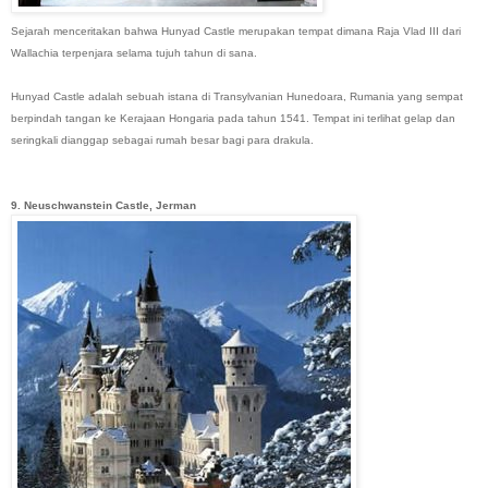
Sejarah menceritakan bahwa Hunyad Castle merupakan tempat dimana Raja Vlad III dari
Wallachia terpenjara selama tujuh tahun di sana.
Hunyad Castle adalah sebuah istana di Transylvanian Hunedoara, Rumania yang sempat
berpindah tangan ke Kerajaan Hongaria pada tahun 1541. Tempat ini terlihat gelap dan
seringkali dianggap sebagai rumah besar bagi para drakula.
9. Neuschwanstein Castle, Jerman