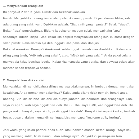
1. Menyalahkan orang lain
Itu penyakit P dan K, yaitu Primitif dan Kekanak-kanakan.
Primitif
. Menyalahkan orang lain adalah pola pikir orang primitif. Di pedalaman Afrika, kalau
ada orang yang sakit, yang Dipikirkan adalah:
"Siapa nih yang nyantet?"
Selalu
"siapa"
,
Bukan
"apa"
penyebabnya. Bidang kedokteran modern selalu mencari tahu
"apa"
sebabnya, bukan "siapa". Jadi kalau kita berpikir menyalahkan orang lain, itu sama dengan
sikap primitif. Pakai koteka aja deh, nggak usah pakai dasi dan jas.
Kekanak-kanakan
. Kenapa? Anak-anak selalu nggak pernah mau disalahkan. Kalau ada
piring yang jatuh,
"Adik tuh yang salah"
, atau,
"Mbak tuh yang salah"
. Anda pakai celana
monyet aja kalau bersikap begitu. Kalau kita manusia yang berakal dan dewasa selalu akan
mencari sebab terjadinya sesuatu.
2. Menyalahkan diri sendiri
Menyalahkan diri sendiri bahwa dirinya merasa tidak mampu. Ini berbeda dengan mengakui
kesalahan. Anda pernah mengalaminya? Kalau anda bilang tidak pernah, berarti anda
bohong.
"Ah, dia sih bisa, dia ahli, dia punya jabatan, dia berbakat, dan sebagainya, Lha,
saya ini apa ?, wah saya nggak bisa deh. Dia S3, lha, saya SMP, wah nggak bisa deh. Dia
punya waktu banyak, saya sibuk, pasti nggak bisa deh"
. Penyakit ini seperti kanker, tambah
besar, besar di dalam mental diri sehingga bisa mencapai "improper guilty feeling".
Jadi walau yang salah partner, anak buah, atau bahkan atasan, berani bilang,
"Saya kok
yang memang salah, tidak mampu, dan sebagainya"
. Penyakit ini pelan-pelan bisa