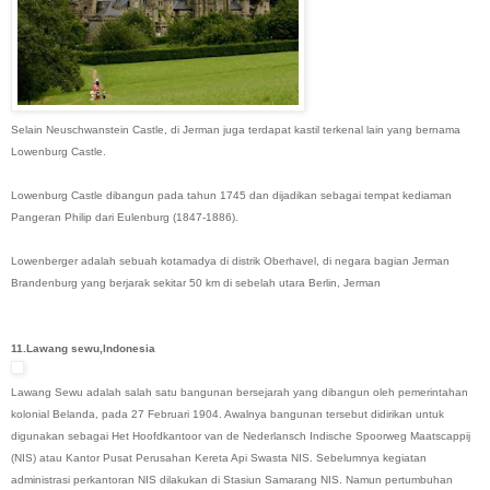
Selain Neuschwanstein Castle, di Jerman juga terdapat kastil terkenal lain yang bernama
Lowenburg Castle.
Lowenburg Castle dibangun pada tahun 1745 dan dijadikan sebagai tempat kediaman
Pangeran Philip dari Eulenburg (1847-1886).
Lowenberger adalah sebuah kotamadya di distrik Oberhavel, di negara bagian Jerman
Brandenburg yang berjarak sekitar 50 km di sebelah utara Berlin, Jerman
11.Lawang sewu,Indonesia
Lawang Sewu adalah salah satu bangunan bersejarah yang dibangun oleh pemerintahan
kolonial Belanda, pada 27 Februari 1904. Awalnya bangunan tersebut didirikan untuk
digunakan sebagai Het Hoofdkantoor van de Nederlansch Indische Spoorweg Maatscappij
(NIS) atau Kantor Pusat Perusahan Kereta Api Swasta NIS. Sebelumnya kegiatan
administrasi perkantoran NIS dilakukan di Stasiun Samarang NIS. Namun pertumbuhan