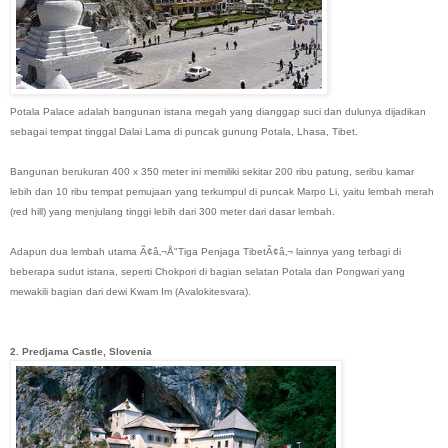
Potala Palace adalah bangunan istana megah yang dianggap suci dan dulunya dijadikan
sebagai tempat tinggal Dalai Lama di puncak gunung Potala, Lhasa, Tibet.
Bangunan berukuran 400 x 350 meter ini memiliki sekitar 200 ribu patung, seribu kamar
lebih dan 10 ribu tempat pemujaan yang terkumpul di puncak Marpo Li, yaitu lembah merah
(red hill) yang menjulang tinggi lebih dari 300 meter dari dasar lembah.
Adapun dua lembah utama Ã¢â‚¬Å"Tiga Penjaga TibetÃ¢â‚¬ lainnya yang terbagi di
beberapa sudut istana, seperti Chokpori di bagian selatan Potala dan Pongwari yang
mewakili bagian dari dewi Kwam Im (Avalokitesvara).
2. Predjama Castle, Slovenia