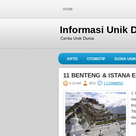
HOME
Informasi Unik 
Cerita Unik Dunia
ARTIS
OTOMOTIF
DUNIA UNI
11 BENTENG & ISTANA E
6:10 AM
BEN
1 COMMENT
1.
me
ti
Ti
ri
te