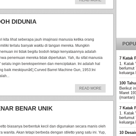
READ MORE
OH DIDUNIA
ri kita lihat seberapa jauh imajinasi manusia ketika orang
POPU
miliki terlalu banyak waktu di tangan mereka. Mungkin
nemuan ini tidak begitu bodoh tetapi kenyataannya adalah
hwa penemuan mereka tidak diperlukan. Yah, itu sifat manusia
7 Katak 
1. Katak 
" selalu ingin bereksperimen dan menciptakan. Ini adalah hal
berlumut
ng baik meskipunâ€¦.Curved Barrel Machine Gun, 1953:Ini
keluarga 
lah...
100 Tahu
Berikut i
READ MORE
Maret 19
(mantan)
ENAR BENAR UNIK
7 Katak 
1. Katak 
berlumut
keluarga 
iletto biasanya berbentuk kecil dan digunakan secara manis oleh
ra wanita. Akan tetapi berbeda dengan stiletto yang satu ini. Yup,
10 Desai