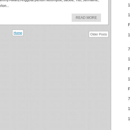
ammy Award.Anggota pendiri kelompok, Jackie, Tito, Jermaine,
1
lon...
1
READ MORE
F
Home
Older Posts
1
7
1
F
1
F
7
1
1