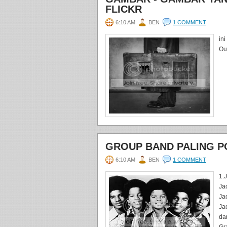
FLICKR
6:10 AM
BEN
1 COMMENT
ini
Out
GROUP BAND PALING P
6:10 AM
BEN
1 COMMENT
1.
Ja
Ja
Ja
da