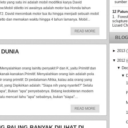
sumber
lleto yang satu ini adalah mobil modifiksi karya David
ow.Mobil stiletto ini awalnya adalah motor tua Honda tahun
12 Patun
72. David merombak motor tua itu hingga menjadi sebuah mobil
1. Fores
iletto dan memakan waktu hingga 4 tahun lamanya. Mobil...
sclupture
Lizard Ch
READ MORE
BLOG
 DUNIA
►
2013
(
▼
2012
(
▼
Dec
 Menyalahkan orang lainItu penyakit P dan K, yaitu Primitif dan
kanak-kanakan.Primitif. Menyalahkan orang lain adalah pola
▼
kir orang primitif. Di pedalaman Afrika, kalau ada orang yang
1
kit, yang Dipikirkan adalah: "Siapa nih yang nyantet?" Selalu
iapa", Bukan "apa" penyebabnya. Bidang kedokteran modern
P
lalu mencari tahu "apa" sebabnya, bukan "siapa"....
M
READ MORE
1
G
 PALING BANYAK DILIHAT DI