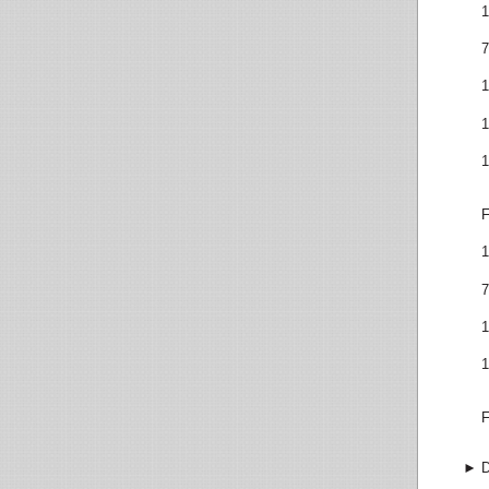
1
7
1
1
1
F
1
7
1
1
F
►