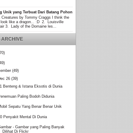
g Unik yang Terbuat Dari Batang Pohon
t Creatures by Tommy Craggs I think the
 look like a dragon... :D 2. Louisville
air 3. Lady of the Domaine les...
 ARCHIVE
70)
49)
ember
(49)
Dec 26
(39)
1 Benteng & Istana Eksotis di Dunia
enemuan Paling Bodoh Didunia
obil Sepatu Yang Benar Benar Unik
0 Penyakit Mental Di Dunia
ambar - Gambar yang Paling Banyak
Dilihat Di Flickr