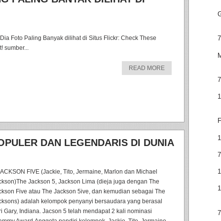
G
 Dia Foto Paling Banyak dilihat di Situs Flickr: Check These
7
! sumber...
M
READ MORE
7
1
F
1
OPULER DAN LEGENDARIS DI DUNIA
7
1
JACKSON FIVE (Jackie, Tito, Jermaine, Marlon dan Michael
ckson)The Jackson 5, Jackson Lima (dieja juga dengan The
1
ckson Five atau The Jackson 5ive, dan kemudian sebagai The
cksons) adalah kelompok penyanyi bersaudara yang berasal
ri Gary, Indiana. Jacson 5 telah mendapat 2 kali nominasi
7