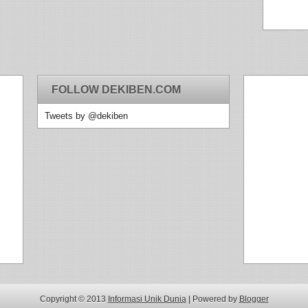
FOLLOW DEKIBEN.COM
Tweets by @dekiben
Copyright © 2013
Informasi Unik Dunia
| Powered by
Blogger