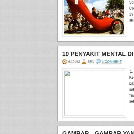
Sti
Cr
19
st
10 PENYAKIT MENTAL DI
6:10 AM
BEN
1 COMMENT
1.
Ke
pi
sa
"s
se
GAMBAR - GAMBAR YANG