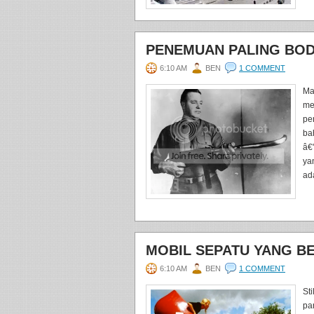
PENEMUAN PALING BOD
6:10 AM
BEN
1 COMMENT
Ma
me
pe
ba
â€
ya
ada
MOBIL SEPATU YANG B
6:10 AM
BEN
1 COMMENT
St
pa