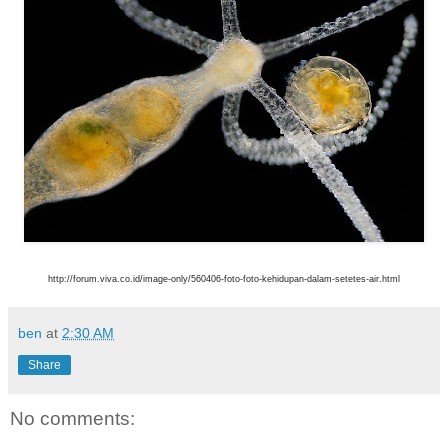
http://forum.viva.co.id/image-only/560406-foto-foto-kehidupan-dalam-setetes-air.html
ben
at
2:30 AM
Share
No comments: