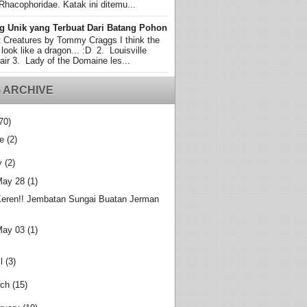
Rhacophoridae. Katak ini ditemu...
g Unik yang Terbuat Dari Batang Pohon
t Creatures by Tommy Craggs I think the
 look like a dragon... :D 2. Louisville
air 3. Lady of the Domaine les...
 ARCHIVE
70)
e
(2)
y
(2)
May 28
(1)
eren!! Jembatan Sungai Buatan Jerman
May 03
(1)
l
(3)
ch
(15)