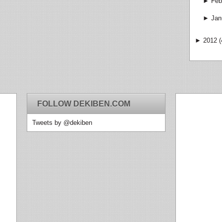
►
Feb
►
Jan
►
2012
(
FOLLOW DEKIBEN.COM
Tweets by @dekiben