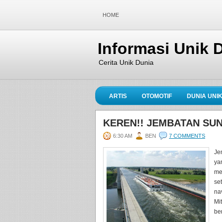
HOME
Informasi Unik 
Cerita Unik Dunia
ARTIS
OTOMOTIF
DUNIA UNI
KEREN!! JEMBATAN SU
6:30 AM
BEN
7 COMMENTS
Je
ya
me
se
na
Mi
be