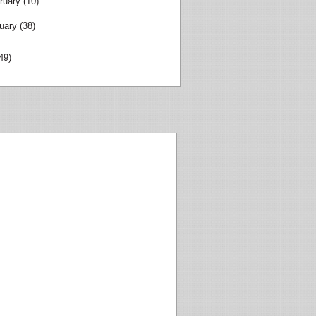
ruary
(10)
uary
(38)
49)