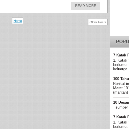
READ MORE
Home
Older Posts
POPU
7 Katak 
1. Katak 
berlumut
keluarga 
100 Tahu
Berikut i
Maret 19
(mantan)
10 Desai
sumber
7 Katak 
1. Katak 
berlumut