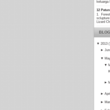
keluarga 
12 Patun
1. Fores
sclupture
Lizard Ch
BLOG
▼
2013
(
►
Jun
▼
Ma
▼
K
►
►
Apri
►
Mar