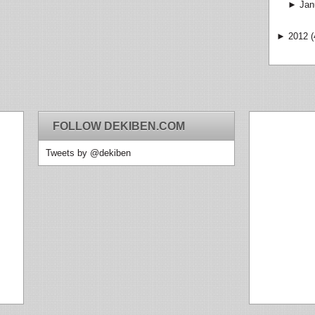
►
Jan
►
2012
(
FOLLOW DEKIBEN.COM
Tweets by @dekiben