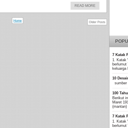
READ MORE
Home
Older Posts
POPU
7 Katak 
1. Katak 
berlumut
keluarga 
10 Desai
sumber
100 Tahu
Berikut i
Maret 19
(mantan)
7 Katak 
1. Katak 
berlumut