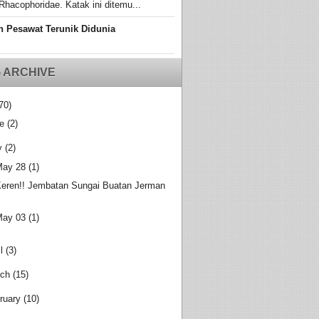
Rhacophoridae. Katak ini ditemu...
n Pesawat Terunik Didunia
 ARCHIVE
70)
e
(2)
y
(2)
May 28
(1)
eren!! Jembatan Sungai Buatan Jerman
May 03
(1)
l
(3)
ch
(15)
ruary
(10)