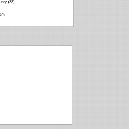
uary
(38)
49)