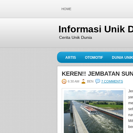
HOME
Informasi Unik 
Cerita Unik Dunia
ARTIS
OTOMOTIF
DUNIA UNI
KEREN!! JEMBATAN SU
6:30 AM
BEN
7 COMMENTS
Je
ya
me
se
na
Mi
be