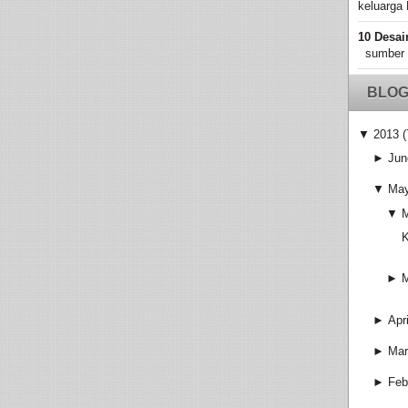
keluarga 
10 Desai
sumber
BLOG
▼
2013
(
►
Jun
▼
Ma
▼
K
►
►
Apri
►
Mar
►
Feb