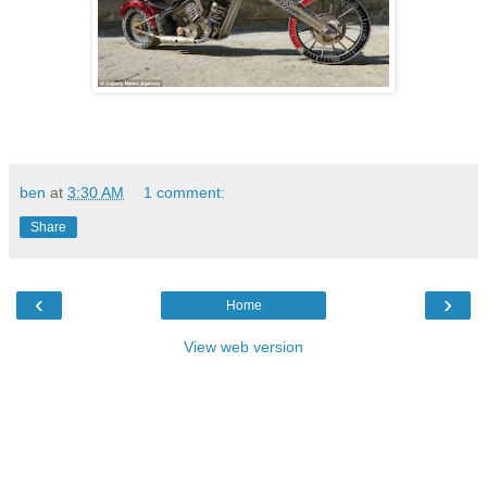
ben
at
3:30 AM
1 comment:
Share
‹
›
Home
View web version