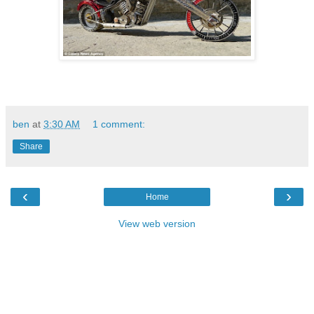
ben
at
3:30 AM
1 comment:
Share
‹
›
Home
View web version