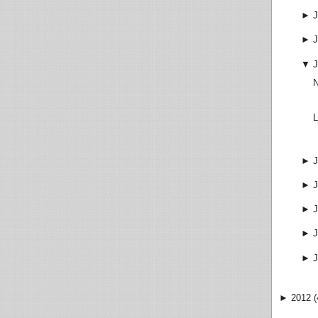
►
J
►
J
▼
J
N
L
►
J
►
J
►
J
►
J
►
J
►
2012
(