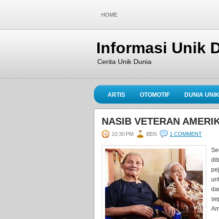
HOME
Informasi Unik 
Cerita Unik Dunia
ARTIS
OTOMOTIF
DUNIA UNI
NASIB VETERAN AMERIK
10:30 PM
BEN
1 COMMENT
Se
di
pe
un
da
se
Am