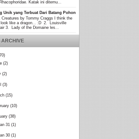
Rhacophoridae. Katak ini ditemu...
g Unik yang Terbuat Dari Batang Pohon
t Creatures by Tommy Craggs I think the
 look like a dragon... :D 2. Louisville
air 3. Lady of the Domaine les...
 ARCHIVE
70)
e
(2)
y
(2)
l
(3)
ch
(15)
ruary
(10)
uary
(38)
an 31
(1)
an 30
(1)