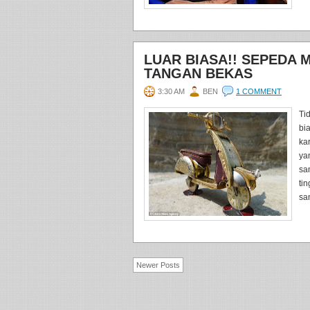
LUAR BIASA!! SEPEDA 
TANGAN BEKAS
3:30 AM
BEN
1 COMMENT
Ti
bi
ka
ya
sa
ti
san
Newer Posts