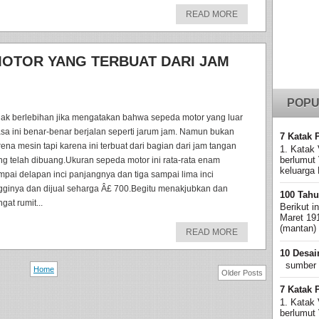
READ MORE
MOTOR YANG TERBUAT DARI JAM
POPU
dak berlebihan jika mengatakan bahwa sepeda motor yang luar
asa ini benar-benar berjalan seperti jarum jam. Namun bukan
7 Katak 
rena mesin tapi karena ini terbuat dari bagian dari jam tangan
1. Katak 
berlumut
ng telah dibuang.Ukuran sepeda motor ini rata-rata enam
keluarga 
mpai delapan inci panjangnya dan tiga sampai lima inci
ngginya dan dijual seharga Â£ 700.Begitu menakjubkan dan
100 Tahu
gat rumit...
Berikut i
Maret 19
(mantan)
READ MORE
10 Desai
sumber
Home
Older Posts
7 Katak 
1. Katak 
berlumut