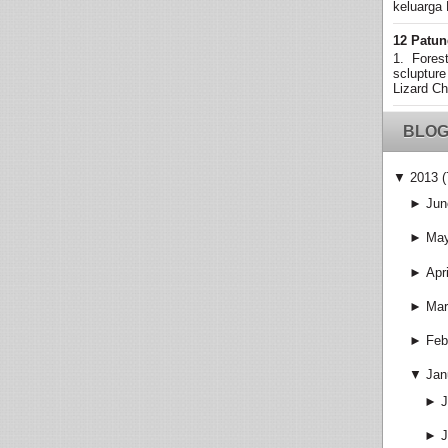
keluarga 
12 Patun
1. Fores
sclupture
Lizard Ch
BLOG
▼
2013
(
►
Jun
►
Ma
►
Apri
►
Mar
►
Feb
▼
Jan
►
J
►
J