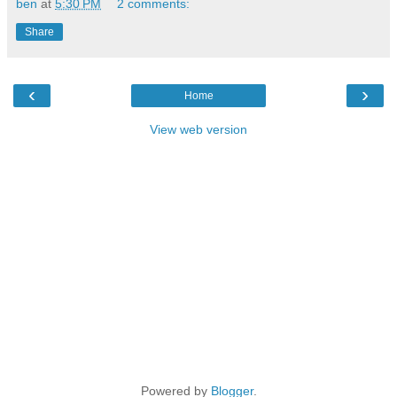
ben
at
5:30 PM
2 comments:
Share
‹
›
Home
View web version
Powered by
Blogger
.