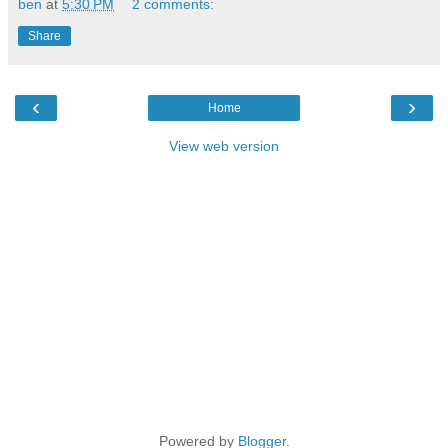
ben
at
5:30 PM
2 comments:
Share
‹
›
Home
View web version
Powered by
Blogger
.