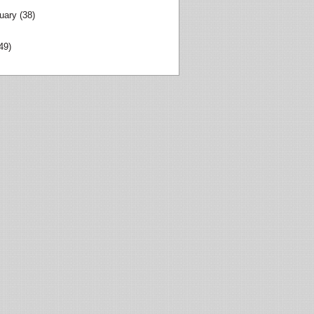
uary
(38)
49)