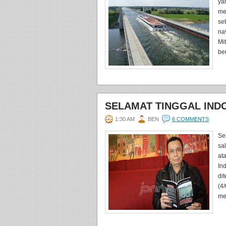
ya
me
se
na
Mi
be
SELAMAT TINGGAL IND
1:30 AM
BEN
6 COMMENTS
Se
sa
at
In
di
(4
me