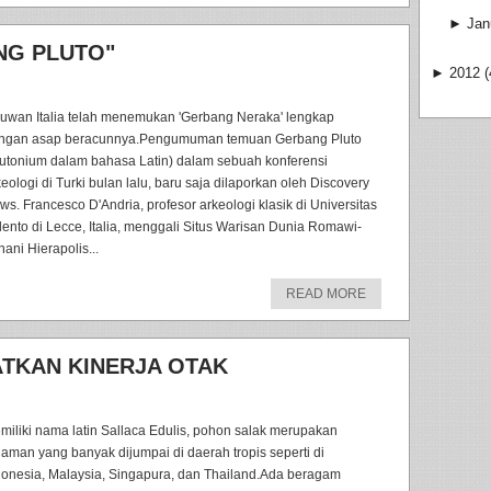
►
Jan
NG PLUTO"
►
2012
(
muwan Italia telah menemukan 'Gerbang Neraka' lengkap
ngan asap beracunnya.Pengumuman temuan Gerbang Pluto
lutonium dalam bahasa Latin) dalam sebuah konferensi
keologi di Turki bulan lalu, baru saja dilaporkan oleh Discovery
ws. Francesco D'Andria, profesor arkeologi klasik di Universitas
lento di Lecce, Italia, menggali Situs Warisan Dunia Romawi-
ani Hierapolis...
READ MORE
TKAN KINERJA OTAK
miliki nama latin Sallaca Edulis, pohon salak merupakan
naman yang banyak dijumpai di daerah tropis seperti di
donesia, Malaysia, Singapura, dan Thailand.Ada beragam