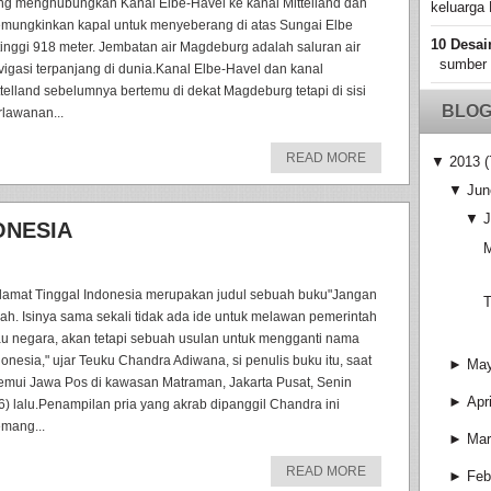
ng menghubungkan Kanal Elbe-Havel ke kanal Mittelland dan
keluarga 
mungkinkan kapal untuk menyeberang di atas Sungai Elbe
10 Desai
tinggi 918 meter. Jembatan air Magdeburg adalah saluran air
sumber
vigasi terpanjang di dunia.Kanal Elbe-Havel dan kanal
ttelland sebelumnya bertemu di dekat Magdeburg tetapi di sisi
BLOG
rlawanan...
READ MORE
▼
2013
(
▼
Jun
▼
J
ONESIA
M
lamat Tinggal Indonesia merupakan judul sebuah buku"Jangan
T
lah. Isinya sama sekali tidak ada ide untuk melawan pemerintah
au negara, akan tetapi sebuah usulan untuk mengganti nama
donesia," ujar Teuku Chandra Adiwana, si penulis buku itu, saat
►
Ma
temui Jawa Pos di kawasan Matraman, Jakarta Pusat, Senin
►
Apri
/6) lalu.Penampilan pria yang akrab dipanggil Chandra ini
mang...
►
Mar
READ MORE
►
Feb