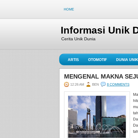
HOME
Informasi Unik 
Cerita Unik Dunia
ARTIS
OTOMOTIF
DUNIA UNI
MENGENAL MAKNA SEJU
12:26 AM
BEN
8 COMMENTS
Ma
hi
mu
ta
Da
Da
tah