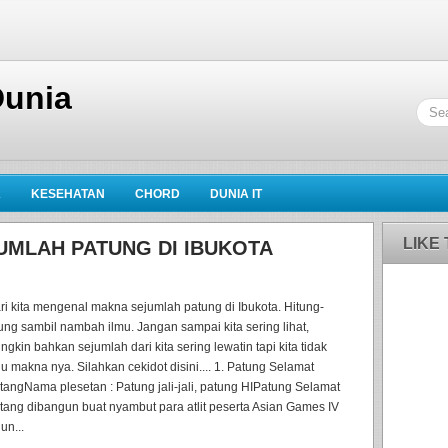
Dunia
K
KESEHATAN
CHORD
DUNIA IT
LIKE
MLAH PATUNG DI IBUKOTA
ri kita mengenal makna sejumlah patung di Ibukota. Hitung-
tung sambil nambah ilmu. Jangan sampai kita sering lihat,
ngkin bahkan sejumlah dari kita sering lewatin tapi kita tidak
hu makna nya. Silahkan cekidot disini.... 1. Patung Selamat
tangNama plesetan : Patung jali-jali, patung HIPatung Selamat
tang dibangun buat nyambut para atlit peserta Asian Games IV
un...