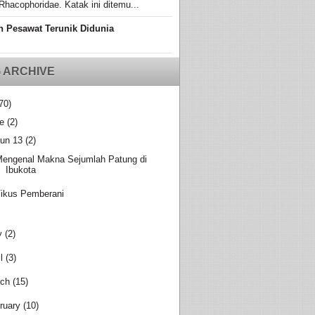
Rhacophoridae. Katak ini ditemu...
n Pesawat Terunik Didunia
 ARCHIVE
70)
e
(2)
un 13
(2)
engenal Makna Sejumlah Patung di
Ibukota
ikus Pemberani
y
(2)
l
(3)
ch
(15)
ruary
(10)