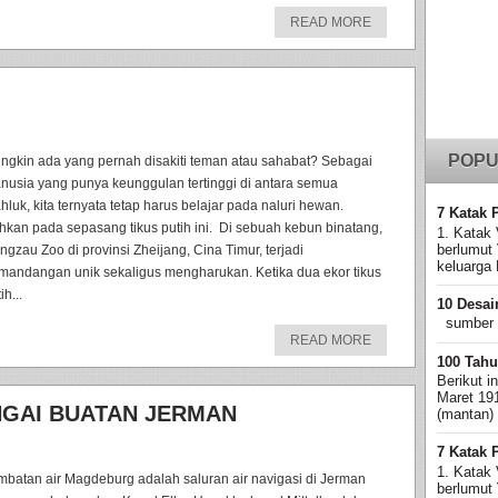
READ MORE
POPU
ngkin ada yang pernah disakiti teman atau sahabat? Sebagai
nusia yang punya keunggulan tertinggi di antara semua
hluk, kita ternyata tetap harus belajar pada naluri hewan.
7 Katak 
hkan pada sepasang tikus putih ini. Di sebuah kebun binatang,
1. Katak 
berlumut
ngzau Zoo di provinsi Zheijang, Cina Timur, terjadi
keluarga 
mandangan unik sekaligus mengharukan. Ketika dua ekor tikus
ih...
10 Desai
sumber
READ MORE
100 Tahu
Berikut i
Maret 19
NGAI BUATAN JERMAN
(mantan)
7 Katak 
1. Katak 
mbatan air Magdeburg adalah saluran air navigasi di Jerman
berlumut