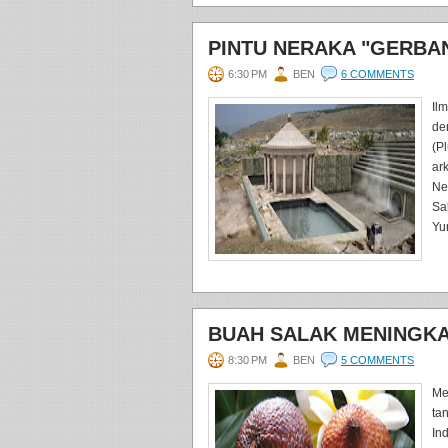
PINTU NERAKA "GERBA
6:30 PM
BEN
6 COMMENTS
Il
de
(P
ar
Ne
Sa
Yun
BUAH SALAK MENINGKA
8:30 PM
BEN
5 COMMENTS
Me
ta
In