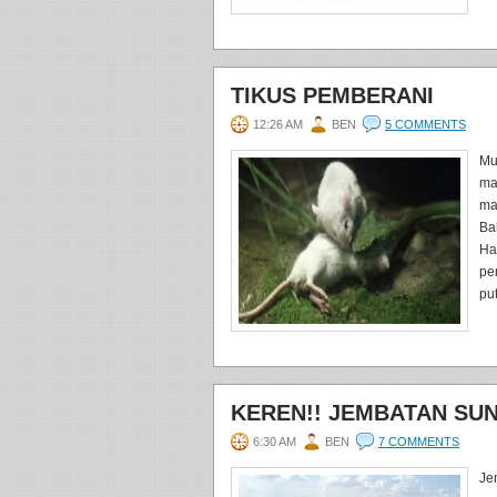
TIKUS PEMBERANI
12:26 AM
BEN
5 COMMENTS
Mu
ma
ma
Ba
Ha
pe
put
KEREN!! JEMBATAN SU
6:30 AM
BEN
7 COMMENTS
Je