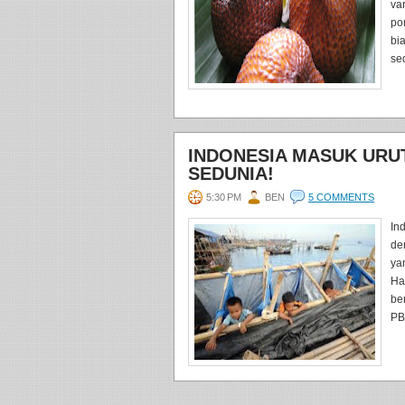
var
po
bi
sed
INDONESIA MASUK URUT
SEDUNIA!
5:30 PM
BEN
5 COMMENTS
In
de
ya
Ha
be
PB