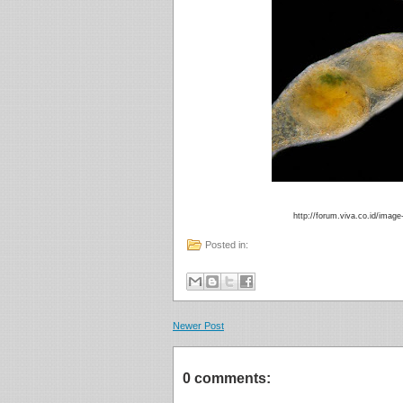
http://forum.viva.co.id/image
Posted in:
Newer Post
0 comments: