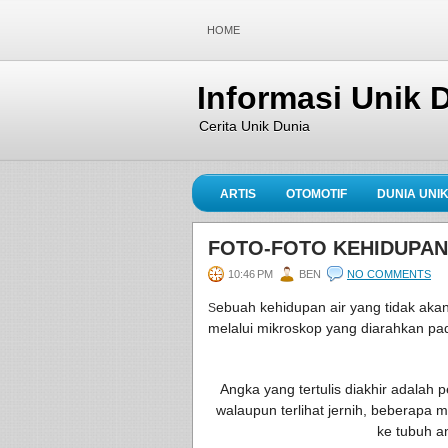
HOME
Informasi Unik 
Cerita Unik Dunia
ARTIS
OTOMOTIF
DUNIA UNI
FOTO-FOTO KEHIDUPAN
10:46 PM
BEN
NO COMMENTS
ebuah kehidupan air yang tidak akan 
S
melalui mikroskop yang diarahkan pad
Angka yang tertulis diakhir adalah
walaupun terlihat jernih, beberapa 
ke tubuh 