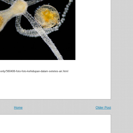
-only/560406-foto-foto-kehidupan-dalam-setetes-air.html
Home
Older Post