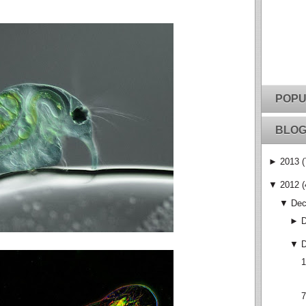
POPU
BLOG
►
2013
(
▼
2012
(
▼
Dec
►
▼
1
7