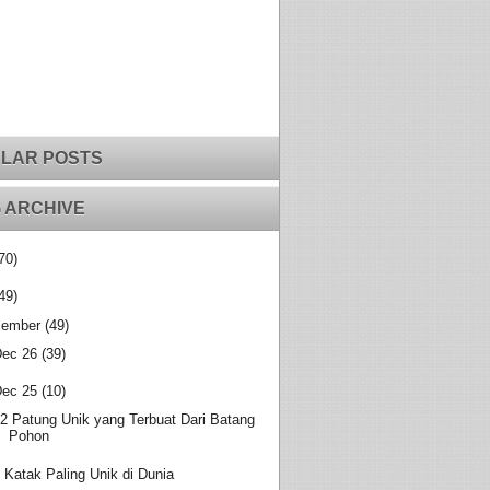
LAR POSTS
 ARCHIVE
70)
49)
ember
(49)
Dec 26
(39)
Dec 25
(10)
2 Patung Unik yang Terbuat Dari Batang
Pohon
 Katak Paling Unik di Dunia