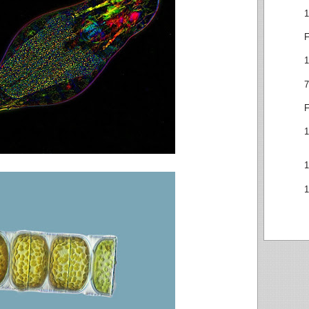
1
F
1
7
F
1
1
1